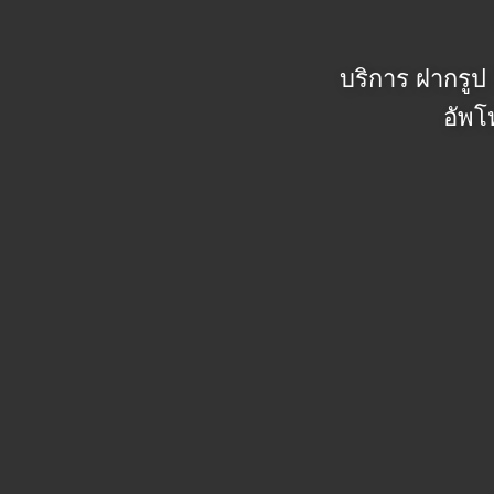
บริการ ฝากรูป 
อัพโ