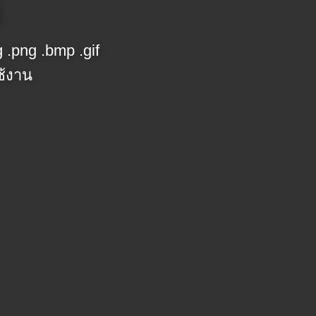
ุ
 .png .bmp .gif
ช้งาน