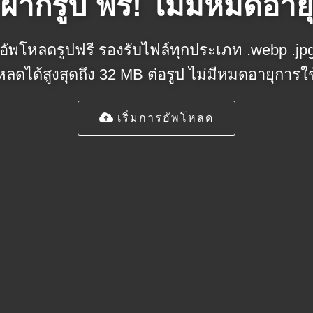
ฝากรูป ฟรี! ไม่มีหมดอาย
อัพโหลดรูปฟรี รองรับไฟล์ทุกประเภท .webp .jpg
หลดได้สูงสุดถึง 32 MB ต่อรูป ไม่มีหมดอายุการใ
เริ่มการอัพโหลด