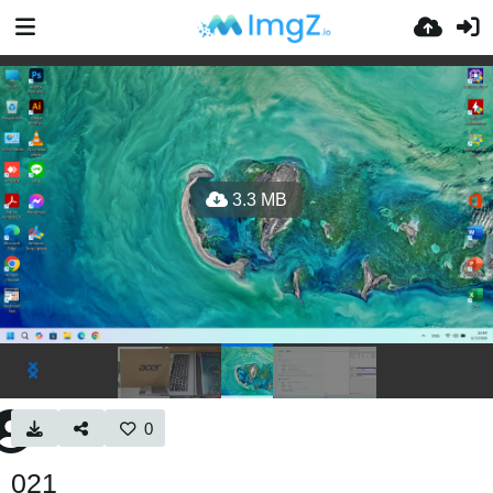
3.3 MB
0
021