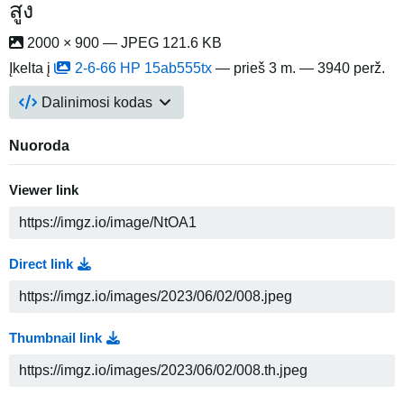
สูง
2000 × 900 — JPEG 121.6 KB
Įkelta į
2-6-66 HP 15ab555tx
—
prieš 3 m.
— 3940 perž.
Dalinimosi kodas
Nuoroda
Viewer link
Direct link
Thumbnail link