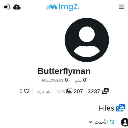
Butterflyman
0
0
متابع
FOLLOWERS
0
207
3237
FILES
خانة فارغة
Files
الأحدث