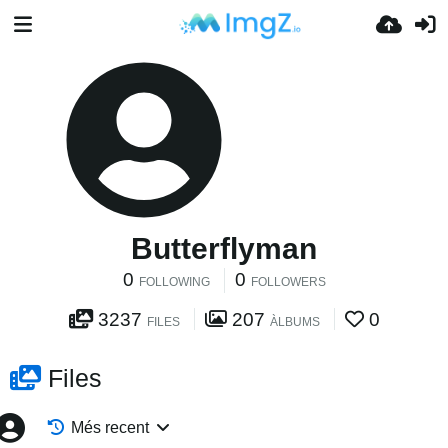
Butterflyman
0
0
FOLLOWING
FOLLOWERS
3237
207
0
FILES
ÀLBUMS
Files
Més recent