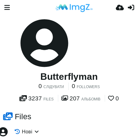
Butterflyman
0
0
СЛІДУВАТИ
FOLLOWERS
3237
207
0
FILES
АЛЬБОМІВ
Files
Нові